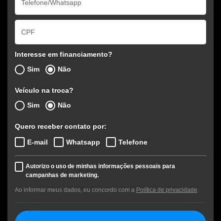
Interesse em financiamento?
Sim
Não
Veículo na troca?
Sim
Não
Quero receber contato por:
E-mail
Whatsapp
Telefone
Autorizo o uso de minhas informações pessoais para
campanhas de marketing.
Ao informar meus dados, eu concordo com a
Política de privacidade
.