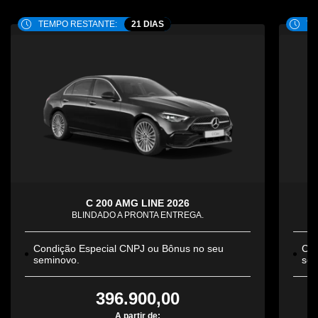
TEMPO RESTANTE:
21 DIAS
TE
C 200 AMG LINE 2026
BLINDADO A PRONTA ENTREGA.
Condição Especial CNPJ ou Bônus no seu
Con
seminovo.
sem
396.900,00
A partir de: