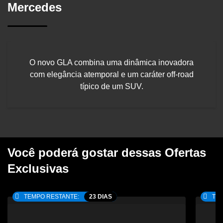
Mercedes
O novo GLA combina uma dinâmica inovadora
com elegância atemporal e um caráter off-road
típico de um SUV.
Você poderá gostar dessas Ofertas
Exclusivas
TEMPO RESTANTE:
23 DIAS
TEM