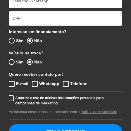
Interesse em financiamento?
Sim
Não
Veículo na troca?
Sim
Não
Quero receber contato por:
E-mail
Whatsapp
Telefone
Autorizo o uso de minhas informações pessoais para
campanhas de marketing.
Ao informar meus dados, eu concordo com a
Política de privacidade
.