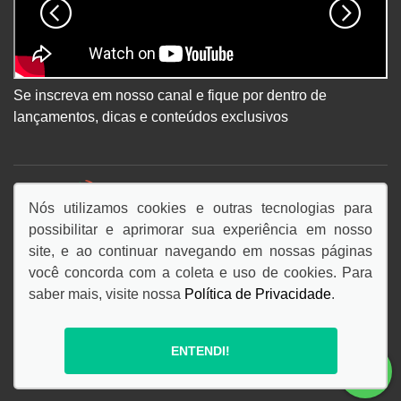
Se inscreva em nosso canal e fique por dentro de
lançamentos, dicas e conteúdos exclusivos
DESACELERE. SEU BEM MAIOR É A VIDA.
Nós utilizamos cookies e outras tecnologias para
possibilitar e aprimorar sua experiência em nosso
site, e ao continuar navegando em nossas páginas
você concorda com a coleta e uso de cookies. Para
saber mais, visite nossa
Política de Privacidade
.
© Copyright 2026
AutoForce - Todos os direitos reservados.
ENTENDI!
Politica de privacidade
.