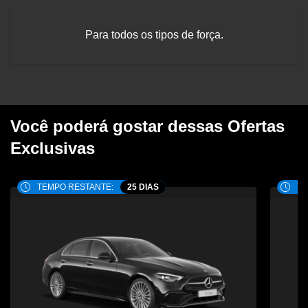
Para todos os tipos de força.
Você poderá gostar dessas Ofertas
Exclusivas
TEMPO RESTANTE:
25 DIAS
TE