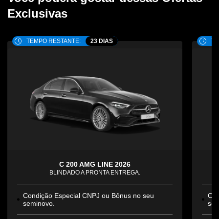
Exclusivas
TEMPO RESTANTE:
23 DIAS
TE
C 200 AMG LINE 2026
BLINDADO A PRONTA ENTREGA.
Condição Especial CNPJ ou Bônus no seu
Con
seminovo.
sem