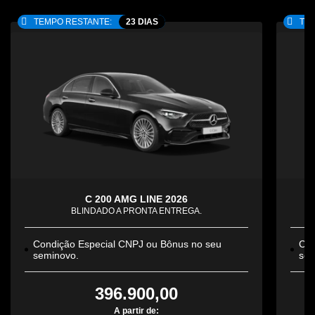
TEMPO RESTANTE:
23 DIAS
TEM
C 200 AMG LINE 2026
BLINDADO A PRONTA ENTREGA.
Condição Especial CNPJ ou Bônus no seu
Con
seminovo.
sem
396.900,00
A partir de: