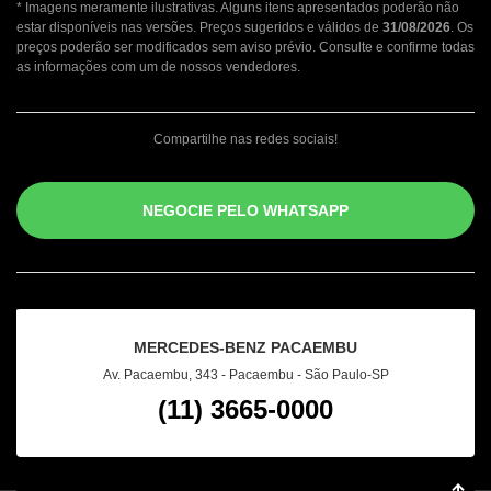
* Imagens meramente ilustrativas. Alguns itens apresentados poderão não
estar disponíveis nas versões. Preços sugeridos e válidos de
31/08/2026
. Os
preços poderão ser modificados sem aviso prévio. Consulte e confirme todas
as informações com um de nossos vendedores.
Compartilhe nas redes sociais!
NEGOCIE PELO WHATSAPP
MERCEDES-BENZ PACAEMBU
Av. Pacaembu, 343 - Pacaembu - São Paulo-SP
(11) 3665-0000