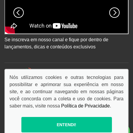
Se inscreva em nosso canal e fique por dentro de
lançamentos, dicas e conteúdos exclusivos
DESACELERE. SEU BEM MAIOR É A VIDA.
Nós utilizamos cookies e outras tecnologias para
possibilitar e aprimorar sua experiência em nosso
site, e ao continuar navegando em nossas páginas
você concorda com a coleta e uso de cookies. Para
saber mais, visite nossa
Política de Privacidade
.
© Copyright 2026
AutoForce - Todos os direitos reservados.
ENTENDI!
Politica de privacidade
.