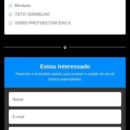
Blindado
TETO VERMELHO
VIDRO PROTHECTOR EVO X
Estou Interessado
Preencha o formulário abaixo para receber o contato de um de
nossos especialistas: