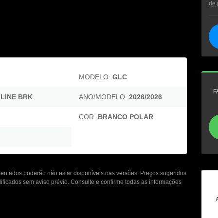
de 
MODELO:
GLC
F
LINE BRK
ANO/MODELO:
2026/2026
COR:
BRANCO POLAR
esentados poderão não estar disponíveis nas versões. Preços sugeridos
ificados sem aviso prévio. Consulte e confirme todas as informações