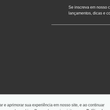
Se inscreva em nosso ca
lançamentos, dicas e c
tar e aprimorar sua experiência em nosso site, e ao continuar
.