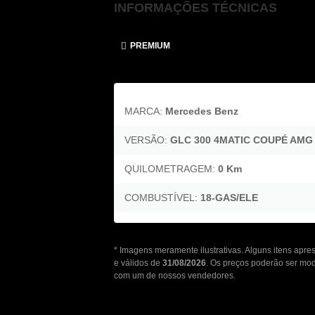
INFORMAÇÕES TÉCNICAS
PREMIUM
MARCA:
Mercedes Benz
VERSÃO:
GLC 300 4MATIC COUPÉ AMG 
QUILOMETRAGEM:
0 Km
COMBUSTÍVEL:
18-GAS/ELE
* Imagens meramente ilustrativas. Alguns itens apr
e válidos de
31/08/2026
. Os preços poderão ser mod
com um de nossos vendedores.