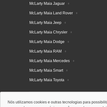
McLarty Maia Jaguar
McLarty Maia Land Rover
McLarty Maia Jeep
McLarty Maia Chrysler
McLarty Maia Dodge
McLarty Maia RAM
McLarty Maia Mercedes
McLarty Maia Smart
McLarty Maia Toyota
Nós utilizamos cookies e outras tecnologias para possibili
© Copyright 2026
-
AutoForce - Todos os direitos reservados