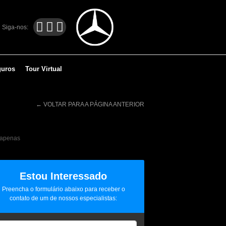
Siga-nos:
guros
Tour Virtual
←
VOLTAR PARA A PÁGINA ANTERIOR
R$ 542.900,00
 apenas
Estou Interessado
Preencha o formulário abaixo para receber o
contato de um de nossos especialistas: