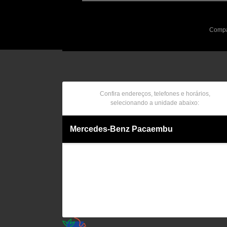
Compar
Confira endereços, telefones e horários,
selecionando a unidade abaixo:
Mercedes-Benz Pacaembu