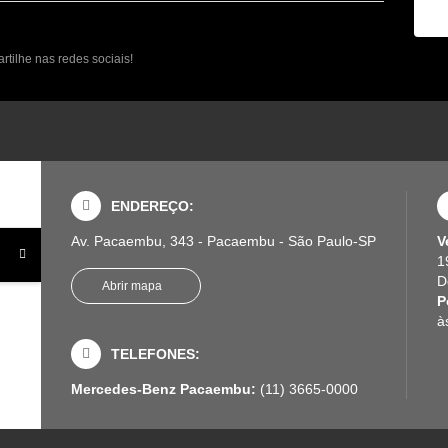
tilhe nas redes sociais!
ENDEREÇO:
Av. Pacaembu, 343 - Pacaembu - São Paulo-SP
V
1
D
Abrir mapa
P
à
TELEFONES:
Mercedes-Benz Pacaembu:
(11) 3665-0000