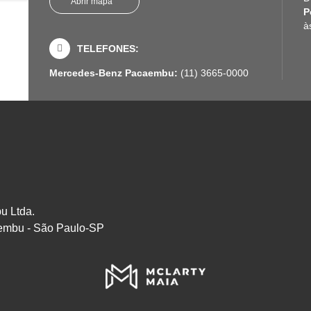
Abrir mapa
P
à
TELEFONES:
Mercedes-Benz Pacaembu:
(11) 3665-0000
u Ltda.
embu - São Paulo-SP