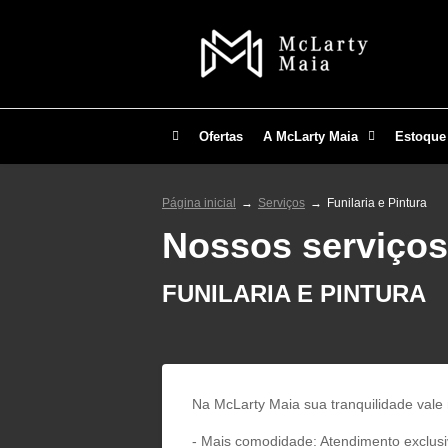
Ofertas
A McLarty Maia
Estoque
Página inicial
Serviços
Funilaria e Pintura
Nossos serviços
FUNILARIA E PINTURA
Na McLarty Maia sua tranquilidade vale 
- Mais comodidade: Atendimento exclusi