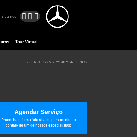
Siga-nos:
guros
Tour Virtual
← VOLTAR PARA A PÁGINA ANTERIOR
Agendar Serviço
Preencha o formulário abaixo para receber o
contato de um de nossos especialistas: