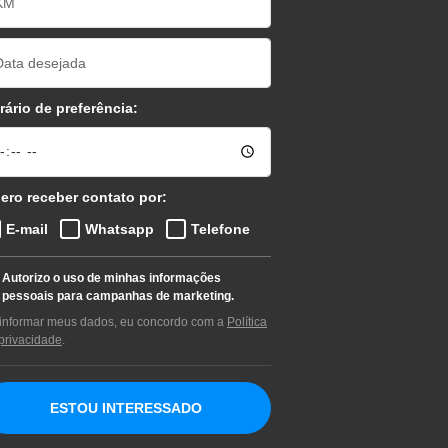
rário de preferência:
ero receber contato por:
E-mail
Whatsapp
Telefone
Autorizo o uso de minhas informações
pessoais para campanhas de marketing.
informar meus dados, eu concordo com a
Política
privacidade
.
ESTOU INTERESSADO