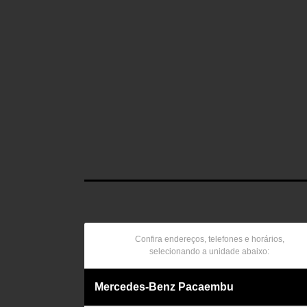
Confira endereços, telefones e horários,
selecionando a unidade abaixo:
Mercedes-Benz Pacaembu