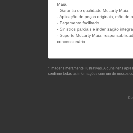
Maia.
- Garantia de qualidade McLarty Maia.
- Aplicação de peças originais, mão de 
- Pagamento facilitado.
- Sinistros parciais e indenização integra
- Suporte McLarty Maia: responsabilida
concessionária.
* Imagens meramente ilustrativas. Alguns itens apre
confirme todas as informações com um de nossos co
Com