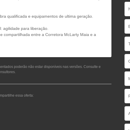
obra qualificada e equipamentos de ultima geração.
l: agilidade para liberação.
de compartilhada entre a Corretora McLarty Maia e a
sentados poderão não estar disponíveis nas versões. Consulte e
nsultores.
partilhe essa oferta: