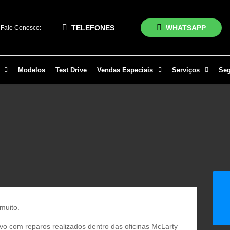
TELEFONES
WHATSAPP
Fale Conosco:
Modelos
Test Drive
Vendas Especiais
Serviços
Se
muito.
vo com reparos realizados dentro das oficinas McLarty