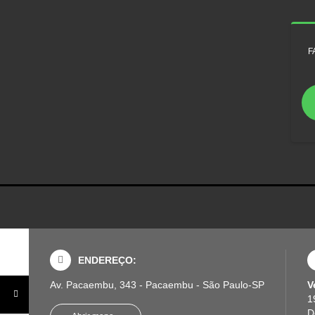
F
ENDEREÇO:
Av. Pacaembu, 343 - Pacaembu - São Paulo-SP
V
1
D